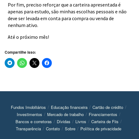
Por fim, preciso reforçar que a carteira apresentada é
apenas para estudo, são minhas escolhas pessoais e não
deve ser levada em conta para compra ou venda de
nenhum ativo.
Até o próximo mês!
Compartilhe isso:
Fundos Imobiliários
Educação financeira
Cartão de crédito
Investimentos
Mercado de trabalho
Financiamentos
Bancos e corretoras
Dívidas
Livros
Carteira de Fiis
Transparência
Contato
Sobre
Política de privacidade