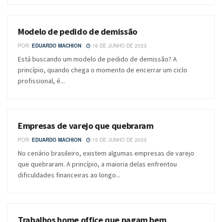
Modelo de pedido de demissão
BLOG
POR:
EDUARDO MACHION
16 DE JUNHO DE 2023
Está buscando um modelo de pedido de demissão? A
princípio, quando chega o momento de encerrar um ciclo
profissional, é...
Empresas de varejo que quebraram
BLOG
POR:
EDUARDO MACHION
15 DE JUNHO DE 2023
No cenário brasileiro, existem algumas empresas de varejo
que quebraram. A princípio, a maioria delas enfrentou
dificuldades financeiras ao longo...
Trabalhos home office que pagam bem
BLOG