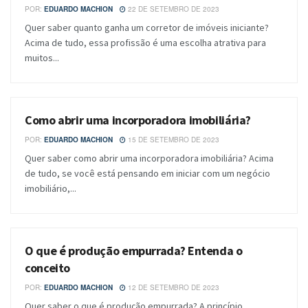
POR:
EDUARDO MACHION
22 DE SETEMBRO DE 2023
Quer saber quanto ganha um corretor de imóveis iniciante?
Acima de tudo, essa profissão é uma escolha atrativa para
muitos...
Como abrir uma incorporadora imobiliária?
BLOG
POR:
EDUARDO MACHION
15 DE SETEMBRO DE 2023
Quer saber como abrir uma incorporadora imobiliária? Acima
de tudo, se você está pensando em iniciar com um negócio
imobiliário,...
O que é produção empurrada? Entenda o
BLOG
conceito
POR:
EDUARDO MACHION
12 DE SETEMBRO DE 2023
Quer saber o que é produção empurrada? A princípio,