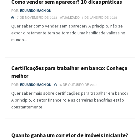
Como vender sem aparecer? 10 dicas práticas
POR:
EDUARDO MACHION
17 DE NOVEMBRO DE 2023 - ATUALIZADO: 1 DE JANEIRO DE 2025
Quer saber como vender sem aparecer? A princípio, não se
expor diretamente tem se tornado uma habilidade valiosa no
mundo...
Certificações para trabalhar em banco: Conheça
BLOG
melhor
POR:
EDUARDO MACHION
16 DE OUTUBRO DE 2023
Quer saber mais sobre certificações para trabalhar em banco?
A princípio, o setor financeiro e as carreiras bancárias estão
constantemente...
Quanto ganha um corretor de imóveis iniciante?
BLOG