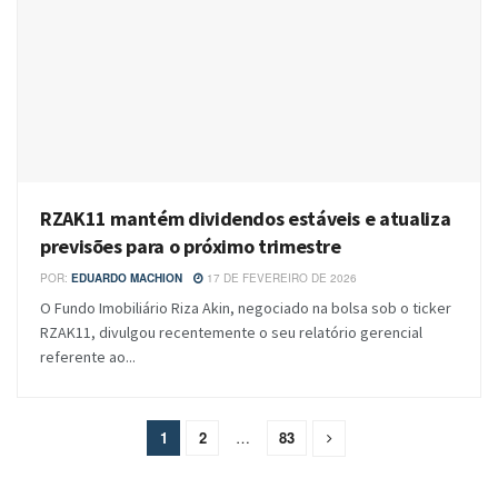
RZAK11 mantém dividendos estáveis e atualiza
previsões para o próximo trimestre
POR:
EDUARDO MACHION
17 DE FEVEREIRO DE 2026
O Fundo Imobiliário Riza Akin, negociado na bolsa sob o ticker
RZAK11, divulgou recentemente o seu relatório gerencial
referente ao...
1
2
…
83