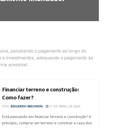
culos, parcelando o pagamento ao longo do
os e investimentos, adequando o pagamento às
rma acessível.
Financiar terreno e construção:
BLOG
Como fazer?
POR:
21 DE ABRIL DE 2023
EDUARDO MACHION
Está pensando em financiar terreno e construção? A
princípio, comprar um terreno e construir a casa dos