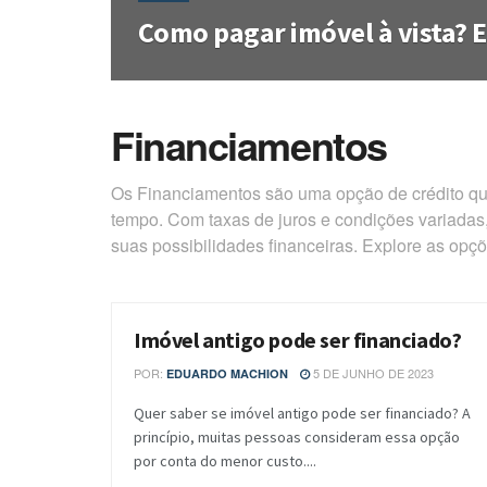
Como pagar imóvel à vista? 
Financiamentos
Os Financiamentos são uma opção de crédito que
tempo. Com taxas de juros e condições variadas
suas possibilidades financeiras. Explore as opç
Imóvel antigo pode ser financiado?
BLOG
POR:
5 DE JUNHO DE 2023
EDUARDO MACHION
Quer saber se imóvel antigo pode ser financiado? A
princípio, muitas pessoas consideram essa opção
por conta do menor custo....