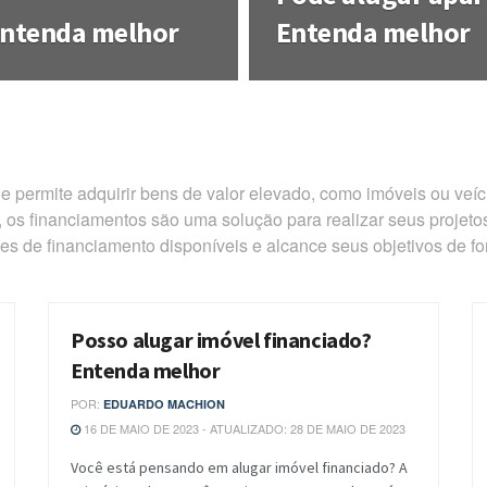
Entenda melhor
Entenda melhor
 permite adquirir bens de valor elevado, como imóveis ou veí
, os financiamentos são uma solução para realizar seus projet
ões de financiamento disponíveis e alcance seus objetivos de fo
Posso alugar imóvel financiado?
BLOG
Entenda melhor
POR:
EDUARDO MACHION
16 DE MAIO DE 2023 - ATUALIZADO: 28 DE MAIO DE 2023
Você está pensando em alugar imóvel financiado? A