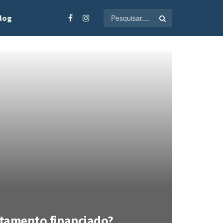
log
tamento financiado?