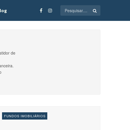
log
stidor de
anceira.
o
FUNDOS IMOBILIÁRIOS