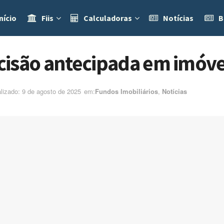
nício
Fiis
Calculadoras
Notícias
B
isão antecipada em imóvel
alizado: 9 de agosto de 2025
em:ㅤ
Fundos Imobiliários
,
Notícias