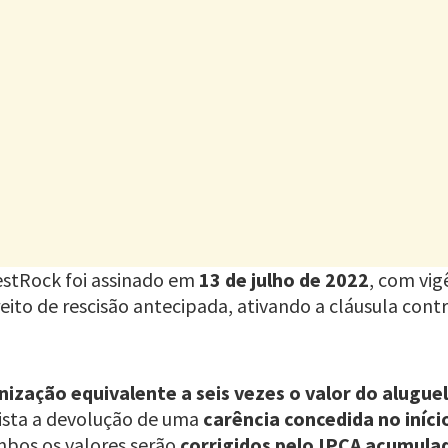
stRock foi assinado em
13 de julho de 2022
, com vig
eito de rescisão antecipada, ativando a cláusula cont
nização equivalente a seis vezes o valor do alugue
ista a devolução de uma
carência concedida no iníci
mbos os valores serão
corrigidos pelo IPCA acumula