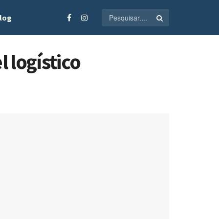
log
 logístico