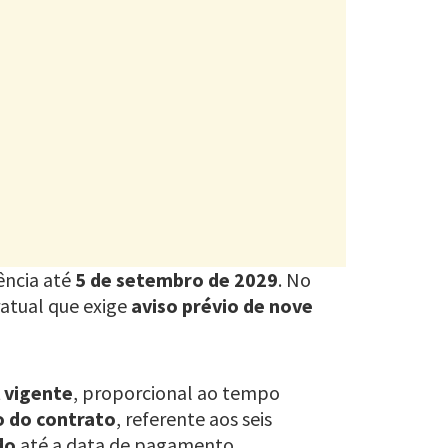
ência até
5 de setembro de 2029
. No
ratual que exige
aviso prévio de nove
l vigente
, proporcional ao tempo
o do contrato
, referente aos seis
do
até a data de pagamento.