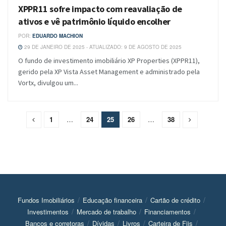
XPPR11 sofre impacto com reavaliação de
ativos e vê patrimônio líquido encolher
POR:
EDUARDO MACHION
29 DE JANEIRO DE 2025 - ATUALIZADO: 9 DE AGOSTO DE 2025
O fundo de investimento imobiliário XP Properties (XPPR11),
gerido pela XP Vista Asset Management e administrado pela
Vortx, divulgou um...
1
…
24
25
26
…
38
Fundos Imobiliários
Educação financeira
Cartão de crédito
Investimentos
Mercado de trabalho
Financiamentos
Bancos e corretoras
Dívidas
Livros
Carteira de Fiis