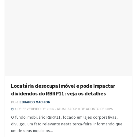
Locatária desocupa imóvel e pode impactar
dividendos do RBRP11: veja os detalhes
POR:
EDUARDO MACHION
4 DE FEVEREIRO DE 2025 - ATUALIZADO: 9 DE AGOSTO DE 2025
O fundo imobiliário RBRP11, focado em lajes corporativas,
divulgou um fato relevante nesta terça-feira. informando que
um de seus inquilinos...