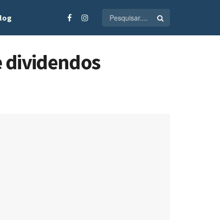
log
 dividendos