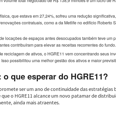
um volume total negociado de R$ 138,9 milhões e um lucro de R
 física, que estava em 27,24%, sofreu uma redução significativ
renovações contratuais, como a da Metlife no edifício Roberto
 de locações de espaços antes desocupados também teve um p
antes contribuíram para elevar as receitas recorrentes do fundo
de reciclagem de ativos, o HGRE11 vem concentrando seus inve
Isso possibilitou uma melhor gestão dos ativos e maior previsi
5: o que esperar do HGRE11?
5 promete ser um ano de continuidade das estratégia
 é que o HGRE11 alcance um novo patamar de distribui
mente, ainda mais atraentes.