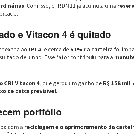
rdinárias
. Com isso, o IRDM11 já acumula uma
reserv
mercado.
ado e Vitacon 4 é quitado
indexada ao
IPCA
, e cerca de
61% da carteira
foi impa
resultado de junho. Esse fator contribuiu para a
manuten
o CRI Vitacon 4
, que gerou um ganho de
R$ 158 mil
,
uxo de caixa previsível
.
ecem portfólio
ida com a
reciclagem e o aprimoramento da cartei