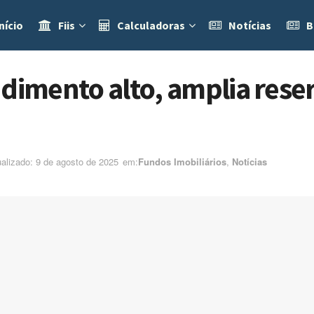
nício
Fiis
Calculadoras
Notícias
B
mento alto, amplia reserv
ualizado: 9 de agosto de 2025
em:ㅤ
Fundos Imobiliários
,
Notícias