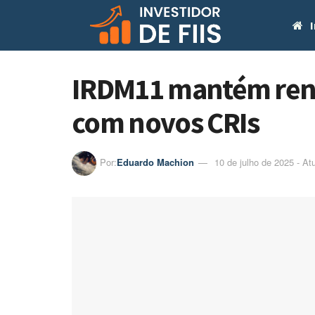
I
IRDM11 mantém rendi
com novos CRIs
Por:
Eduardo Machion
10 de julho de 2025 - At