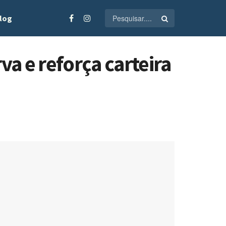
log
a e reforça carteira