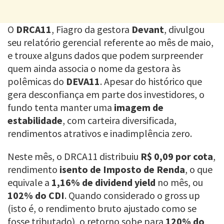
O
DRCA11
, Fiagro da gestora
Devant
, divulgou
seu relatório gerencial referente ao mês de maio,
e trouxe alguns dados que podem surpreender
quem ainda associa o nome da gestora às
polêmicas do
DEVA11
. Apesar do histórico que
gera desconfiança em parte dos investidores, o
fundo tenta manter uma
imagem de
estabilidade
, com carteira diversificada,
rendimentos atrativos e inadimplência zero.
Neste mês, o DRCA11 distribuiu
R$ 0,09 por cota
,
rendimento
isento de Imposto de Renda
, o que
equivale a
1,16% de dividend yield
no mês, ou
102% do CDI
. Quando considerado o gross up
(isto é, o rendimento bruto ajustado como se
fosse tributado), o retorno sobe para
120% do