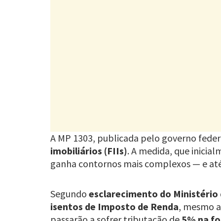
A MP 1303, publicada pelo governo federa
imobiliários (FIIs)
. A medida, que inicia
ganha contornos mais complexos — e até 
Segundo
esclarecimento do Ministério
isentos de Imposto de Renda
, mesmo a
passarão a sofrer tributação de
5% na fo