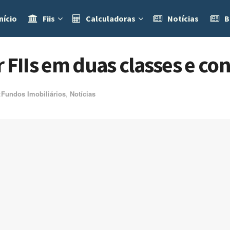
nício
Fiis
Calculadoras
Notícias
B
r FIIs em duas classes e c
ㅤ
Fundos Imobiliários
,
Notícias