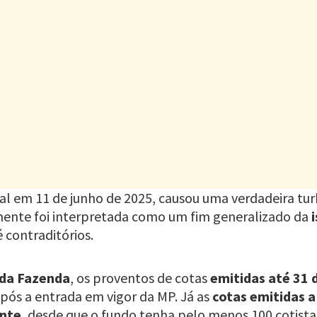
l em 11 de junho de 2025, causou uma verdadeira turb
lmente foi interpretada como um fim generalizado da
contraditórios.
 da Fazenda
, os proventos de cotas
emitidas até 31
pós a entrada em vigor da MP. Já as
cotas emitidas a
nte
, desde que o fundo tenha pelo menos 100 cotist