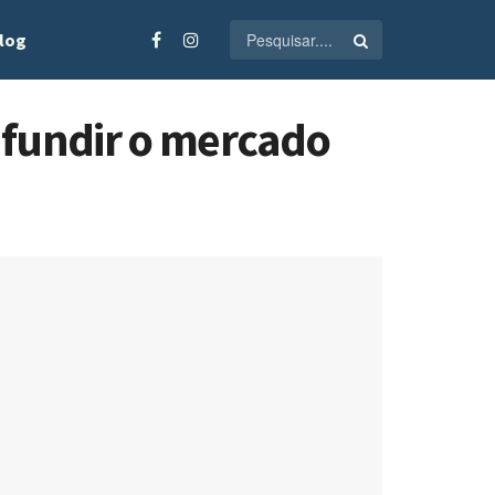
log
onfundir o mercado