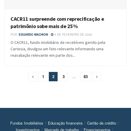
CACR11 surpreende com reprecificação e
patrimônio sobe mais de 25%
POR:
EDUARDO MACHION
4 DE FEVEREIRO DE 2026
O CACR11, fundo imobiliário de recebíveis gerido pela
Cartesia, divulgou um fato relevante informando uma
reavaliação relevante em parte dos...
1
2
3
…
83
Fundos Imobiliários
Educação financeira
Cartão de crédito
Investimentos
Mercado de trabalho
Financiamentos