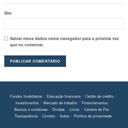
Site
Salvar meus dados neste navegador para a próxima vez
que eu comentar.
Fundos Imobiliários
Educação financeira
Cartão de crédito
Investimentos
Mercado de trabalho
Financiamentos
Bancos e corretoras
Dívidas
Livros
Carteira de Fiis
Transparência
Contato
Sobre
Política de privacidade