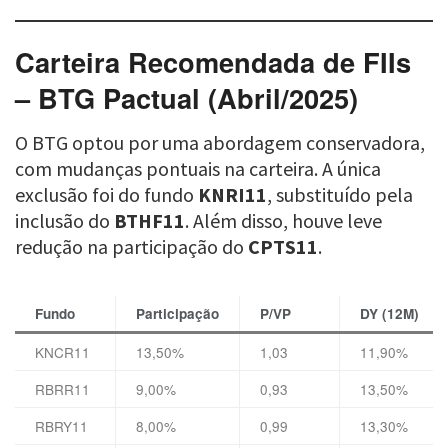
Carteira Recomendada de FIIs
– BTG Pactual (Abril/2025)
O BTG optou por uma abordagem conservadora,
com mudanças pontuais na carteira. A única
exclusão foi do fundo
KNRI11
, substituído pela
inclusão do
BTHF11
. Além disso, houve leve
redução na participação do
CPTS11
.
Fundo
Participação
P/VP
DY (12M)
KNCR11
13,50%
1,03
11,90%
RBRR11
9,00%
0,93
13,50%
RBRY11
8,00%
0,99
13,30%