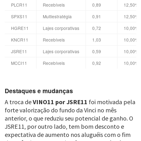
PLCR11
Recebíveis
0,89
12,50%
SPXS11
Multiestratégia
0,91
12,50%
HGRE11
Lajes corporativas
0,72
10,00%
KNCR11
Recebíveis
1,03
10,00%
JSRE11
Lajes corporativas
0,59
10,00%
MCCI11
Recebíveis
0,92
10,00%
Destaques e mudanças
A troca de
VINO11 por JSRE11
foi motivada pela
forte valorização do fundo da Vinci no mês
anterior, o que reduziu seu potencial de ganho. O
JSRE11, por outro lado, tem bom desconto e
expectativa de aumento nos aluguéis com o fim