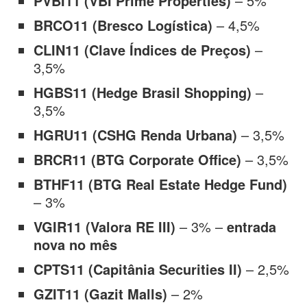
PVBI11 (VBI Prime Properties)
– 5%
BRCO11 (Bresco Logística)
– 4,5%
CLIN11 (Clave Índices de Preços)
–
3,5%
HGBS11 (Hedge Brasil Shopping)
–
3,5%
HGRU11 (CSHG Renda Urbana)
– 3,5%
BRCR11 (BTG Corporate Office)
– 3,5%
BTHF11 (BTG Real Estate Hedge Fund)
– 3%
VGIR11 (Valora RE III)
– 3% –
entrada
nova no mês
CPTS11 (Capitânia Securities II)
– 2,5%
GZIT11 (Gazit Malls)
– 2%