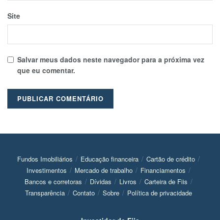
Site
Salvar meus dados neste navegador para a próxima vez
que eu comentar.
Fundos Imobiliários
Educação financeira
Cartão de crédito
Investimentos
Mercado de trabalho
Financiamentos
Bancos e corretoras
Dívidas
Livros
Carteira de Fiis
Transparência
Contato
Sobre
Política de privacidade