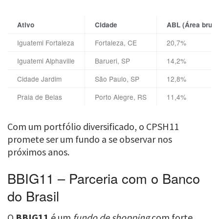
Ativo
Cidade
ABL (Área bruta
Iguatemi Fortaleza
Fortaleza, CE
20,7%
Iguatemi Alphaville
Barueri, SP
14,2%
Cidade Jardim
São Paulo, SP
12,8%
Praia de Belas
Porto Alegre, RS
11,4%
Com um portfólio diversificado, o CPSH11
promete ser um fundo a se observar nos
próximos anos.
BBIG11 – Parceria com o Banco
do Brasil
O
BBIG11
é um
fundo de shopping
com forte