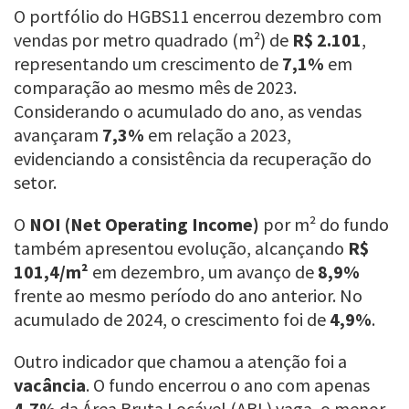
O portfólio do HGBS11 encerrou dezembro com
vendas por metro quadrado (m²) de
R$ 2.101
,
representando um crescimento de
7,1%
em
comparação ao mesmo mês de 2023.
Considerando o acumulado do ano, as vendas
avançaram
7,3%
em relação a 2023,
evidenciando a consistência da recuperação do
setor.
O
NOI (Net Operating Income)
por m² do fundo
também apresentou evolução, alcançando
R$
101,4/m²
em dezembro, um avanço de
8,9%
frente ao mesmo período do ano anterior. No
acumulado de 2024, o crescimento foi de
4,9%
.
Outro indicador que chamou a atenção foi a
vacância
. O fundo encerrou o ano com apenas
4,7%
da Área Bruta Locável (ABL) vaga, o menor