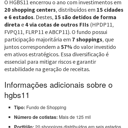
O HGBS11 encerrou o ano com investimentos em
20 shopping centers
, distribuídos em
15 cidades
e 6 estados
. Destes,
15 são detidos de forma
direta
e
4 via cotas de outros FIIs
(HPDP11,
FVPQ11, FLRP11 e ABCP11). O fundo possui
participação majoritária em
7 shoppings
, que
juntos correspondem a
57%
do valor investido
em ativos estratégicos. Essa diversificação é
essencial para mitigar riscos e garantir
estabilidade na geração de receitas.
Informações adicionais sobre o
hgbs11
Tipo:
Fundo de Shopping
Número de cotistas:
Mais de 125 mil
Portfólio:
20 shoppings distribuídos em seis estados