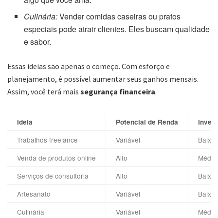
Culinária:
Vender comidas caseiras ou pratos
especiais pode atrair clientes. Eles buscam qualidade
e sabor.
Essas ideias são apenas o começo. Com esforço e
planejamento, é possível aumentar seus ganhos mensais.
Assim, você terá mais
segurança financeira
.
Ideia
Potencial de Renda
Invest
Trabalhos freelance
Variável
Baixo
Venda de produtos online
Alto
Médio
Serviços de consultoria
Alto
Baixo
Artesanato
Variável
Baixo
Culinária
Variável
Médio