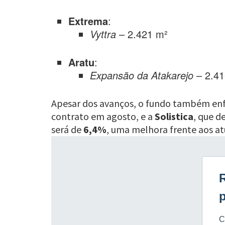
Extrema
:
Vyttra
– 2.421 m²
Aratu
:
Expansão da Atakarejo
– 2.41
Apesar dos avanços, o fundo também en
contrato em agosto, e a
Solistica
, que d
será de
6,4%
, uma melhora frente aos at