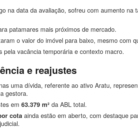
go na data da avaliação, sofreu com aumento na t
a para patamares mais próximos de mercado.
xaram o valor do imóvel para baixo, mesmo com q
os pela vacância temporária e contexto macro.
ncia e reajustes
nas uma dívida, referente ao ativo Aratu, repres
a gestora.
ustes em
63.379 m²
da ABL total.
por cota
ainda estão em aberto, com destaque pa
udicial.