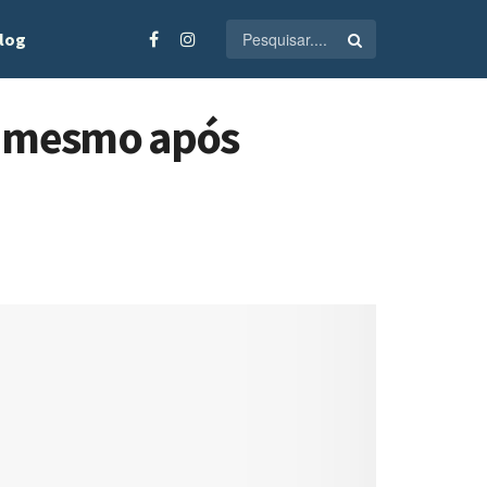
log
o mesmo após