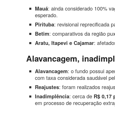
Mauá
: ainda considerado 100% va
esperado.
Pirituba
: revisional reprecificad
Betim
: comparativos da região pu
Aratu, Itapevi e Cajamar
: afetad
Alavancagem, inadimplê
Alavancagem
: o fundo possui ape
com taxa considerada saudável pel
Reajustes
: foram realizados reaj
Inadimplência
: cerca de
R$ 0,17 
em processo de recuperação extraj