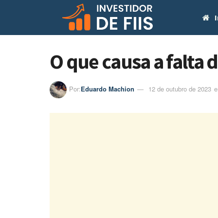
I
O que causa a falta 
Por:
Eduardo Machion
12 de outubro de 2023
e