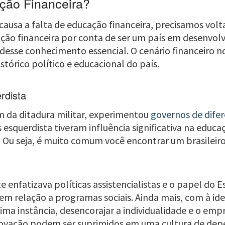
ção Financeira?
ausa a falta de educação financeira, precisamos volta
ucação financeira por conta de ser um país em desenv
esse conhecimento essencial. O cenário financeiro no
tórico político e educacional do país.
rdista
im da ditadura militar, experimentou
governos de difer
 esquerdista tiveram influência significativa na educa
Ou seja, é muito comum você encontrar um brasileiro 
nfatizava políticas assistencialistas e o papel do 
 relação a programas sociais. Ainda mais, com à idei
ima instância, desencorajar a individualidade e o em
inovação podem ser suprimidos em uma cultura de dep