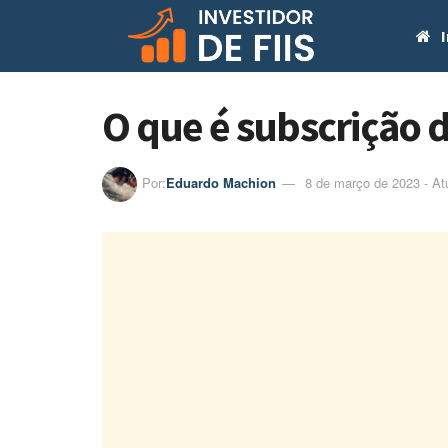
I
O que é subscrição 
Por:
Eduardo Machion
8 de março de 2023 - At