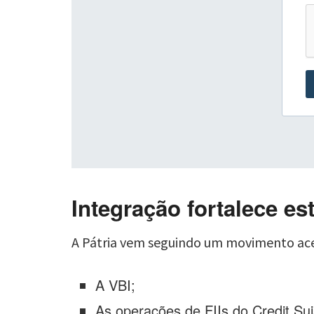
Integração fortalece es
A Pátria vem seguindo um movimento acele
A VBI;
As operações de FIIs do Credit Sui