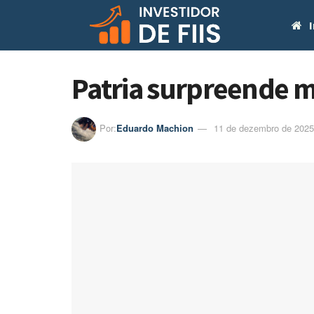
I
Patria surpreende m
Por:
Eduardo Machion
11 de dezembro de 2025