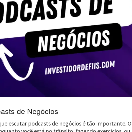
casts de Negócios
 que escutar podcasts de negócios é tão importante. 
enquanto você está no trânsito, fazendo exercícios, 