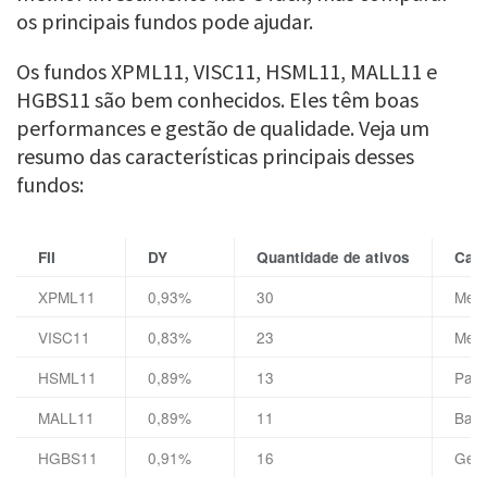
os principais fundos pode ajudar.
Os fundos XPML11, VISC11, HSML11, MALL11 e
HGBS11 são bem conhecidos. Eles têm boas
performances e gestão de qualidade. Veja um
resumo das características principais desses
fundos:
FII
DY
Quantidade de ativos
Cara
XPML11
0,93%
30
Melh
VISC11
0,83%
23
Melh
HSML11
0,89%
13
Part
MALL11
0,89%
11
Baix
HGBS11
0,91%
16
Gest