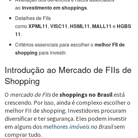
ao
investimento em shoppings
.
Detalhes de FIIs
como
XPML11
,
VISC11
,
HSML11
,
MALL11
e
HGBS
11
.
Critérios essenciais para escolher o
melhor FII de
shopping
para investir.
Introdução ao Mercado de FIIs de
Shopping
O
mercado de FIIs
de
shoppings no Brasil
está
crescendo. Por isso, ainda é complexo escolher o
melhor FII de shopping. Investidores procuram
diversificar e ter segurança. Eles podem investir
em alguns dos
melhores
imóveis
no Brasil
sem
comprar tudo.