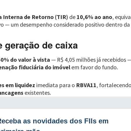
a Interna de Retorno (TIR)
de
10,6% ao ano
, equiv
ivo — um desempenho considerado positivo dentro da 
e geração de caixa
0% do valor à vista
— R$ 4,05 milhões já recebidos 
ienação fiduciária do imóvel
em favor do fundo.
es em liquidez
imediata para o
RBVA11
, fortalecend
vancagens
existentes.