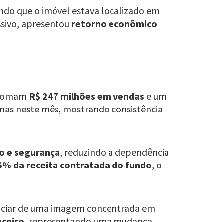
ando que o imóvel estava localizado em
ssivo, apresentou
retorno econômico
e somam
R$ 247 milhões em vendas
e um
as neste mês, mostrando consistência
no e segurança
, reduzindo a dependência
6% da receita contratada do fundo
, o
nciar de uma imagem concentrada em
nceiro
, representando uma mudança