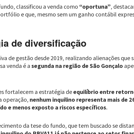
 fundo, classificou a venda como
“oportuna”
, destac
ortfólio e que, mesmo sem um ganho contábil expre
a de diversificação
va de gestão desde 2019, realizando alienações qu
ssa venda é a
segunda na região de São Gonçalo
apen
es fortalecem a estratégia de
equilíbrio entre retor
a operação,
nenhum inquilino representa mais de 2
ído e menos exposto a riscos específicos
.
imento da tese do fundo, que tem buscado se dista
inquilino do RBVA11 já não pertence ao setor fina