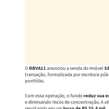
O
RBVA11
anunciou a venda do imóvel
S
transação, formalizada por escritura púb
portfólio.
Com essa operação, o fundo
reduz sua e
e diminuindo riscos de concentração. A al
resultando em um
lucro de R$ 35,4 mil
.