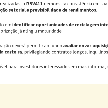
realizadas, o
RBVA11
demonstra consistência em sua 
ação setorial e previsibilidade de rendimentos
.
ado em
identificar oportunidades de reciclagem int
lorização já atingiu maturidade.
ração deverá permitir ao fundo
avaliar novas aquisi
da carteira
, privilegiando contratos longos, inquilinos
vel para investidores interessados em mais informaç