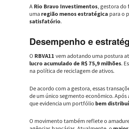
A
Rio Bravo Investimentos
, gestora do
uma
região menos estratégica
para o p
satisfatório
.
Desempenho e estratégi
O
RBVA11
vem adotando uma postura ati
lucro acumulado de R$ 75,9 milhões
. E
na política de reciclagem de ativos.
De acordo com a gestora, essas transaçõ
de um único segmento econômico. Após 
que evidencia um portfólio
bem distribu
O movimento também reflete o amadurec
agências bancárias. Atualmente, o
maior 