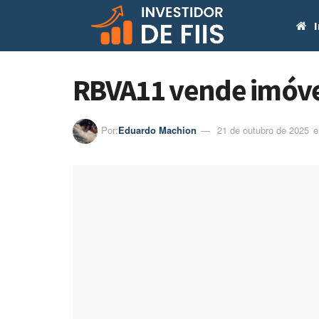
I
RBVA11 vende imóvel
Por:
Eduardo Machion
21 de outubro de 2025
e