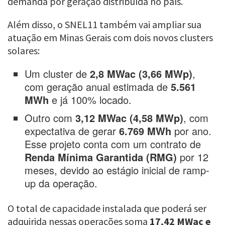
demanda por geração distribuída no país.
Além disso, o SNEL11 também vai ampliar sua
atuação em Minas Gerais com dois novos clusters
solares:
Um cluster de
2,8 MWac (3,66 MWp)
,
com geração anual estimada de
5.561
MWh
e já 100% locado.
Outro com
3,12 MWac (4,58 MWp)
, com
expectativa de gerar
6.769 MWh
por ano.
Esse projeto conta com um contrato de
Renda Mínima Garantida (RMG)
por 12
meses, devido ao estágio inicial de ramp-
up da operação.
O total de capacidade instalada que poderá ser
adquirida nessas operações soma
17,42 MWac e