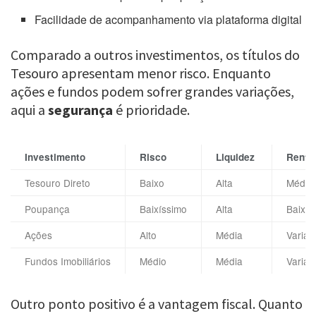
Facilidade de acompanhamento via plataforma digital
Comparado a outros investimentos, os títulos do
Tesouro apresentam menor risco. Enquanto
ações e fundos podem sofrer grandes variações,
aqui a
segurança
é prioridade.
Investimento
Risco
Liquidez
Rentab
Tesouro Direto
Baixo
Alta
Média 
Poupança
Baixíssimo
Alta
Baixa
Ações
Alto
Média
Variáv
Fundos Imobiliários
Médio
Média
Variáv
Outro ponto positivo é a vantagem fiscal. Quanto