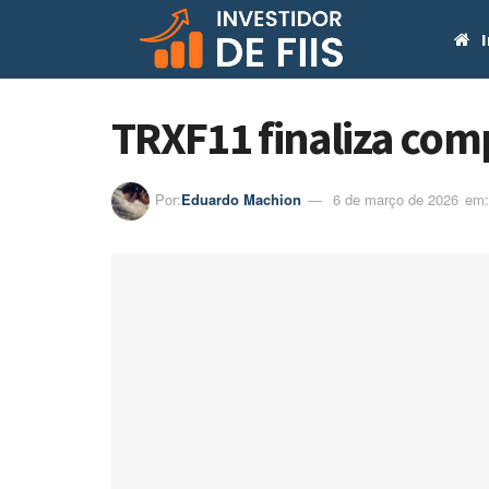
I
TRXF11 finaliza comp
Por:
Eduardo Machion
6 de março de 2026
em:ㅤ