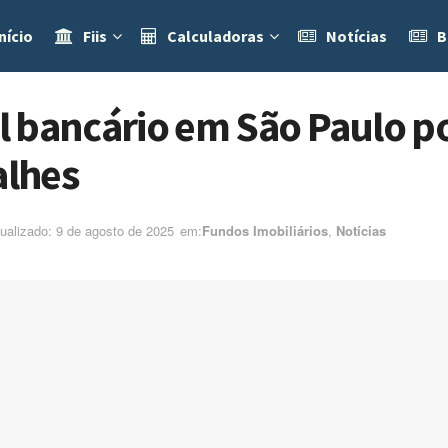
nício
Fiis
Calculadoras
Notícias
B
 bancário em São Paulo po
alhes
tualizado: 9 de agosto de 2025
em:ㅤ
Fundos Imobiliários
,
Notícias