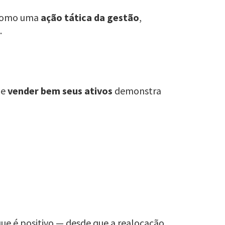
a como uma
ação tática da gestão
,
.
de
vender bem seus ativos
demonstra
ue é positivo — desde que a realocação