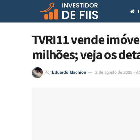
I
TVRI11 vende imóvel
milhões; veja os det
Por:
Eduardo Machion
2 de agosto de 2025 - A