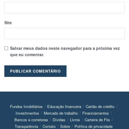
Site
Salvar meus dados neste navegador para a próxima vez
que eu comentar.
Fundos Imobiliários
Educação financeira
Cartão de crédito
Investimentos
Mercado de trabalho
Financiamentos
Bancos e corretoras
Dívidas
Livros
Carteira de Fiis
Transparência
Contato
Sobre
Política de privacidade