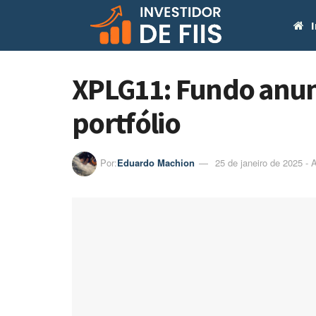
I
XPLG11: Fundo anunc
portfólio
Por:
Eduardo Machion
25 de janeiro de 2025 - 