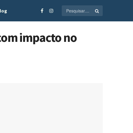
log
 com impacto no