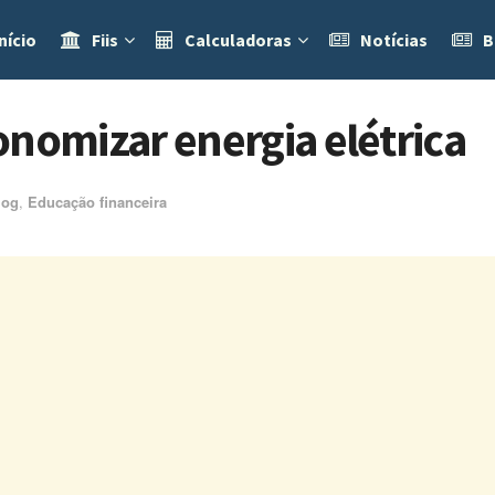
nício
Fiis
Calculadoras
Notícias
B
onomizar energia elétrica
log
,
Educação financeira