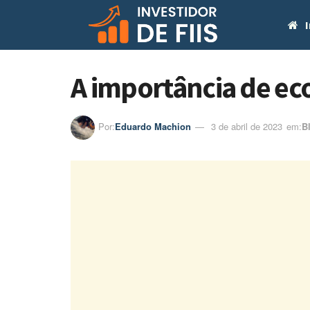
I
A importância de ec
Por:
Eduardo Machion
3 de abril de 2023
em:ㅤ
B