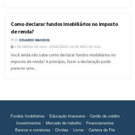
Como declarar fundos imobiliários no imposto
BLOG
de renda?
POR:
EDUARDO MACHION
2 DE MARÇO DE 2023 - ATUALIZADO: 28 DE MAIO DE 2023
Você ainda não sabe como declarar fundos imobiliários no
imposto de renda? A princípio, fazer a declaração pode
parecer uma...
Fundos Imobiliários
Educação financeira
Cartão de crédito
Investimentos
Mercado de trabalho
Financiamentos
Bancos e corretoras
Dívidas
Livros
Carteira de Fiis