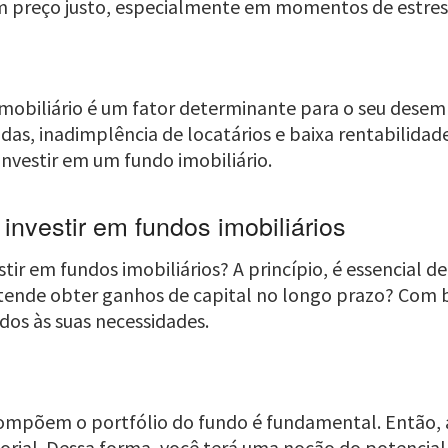
um preço justo, especialmente em momentos de estre
 imobiliário é um fator determinante para o seu des
as, inadimplência de locatários e baixa rentabilidade.
investir em um fundo imobiliário.
nvestir em fundos imobiliários
ir em fundos imobiliários? A princípio, é essencial def
tende obter ganhos de capital no longo prazo? Com ba
dos às suas necessidades.
ompõem o portfólio do fundo é fundamental. Então, av
etorial. Dessa forma, você terá uma noção do potencial 