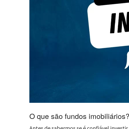
O que são fundos imobiliários
Antes de sabermos se é confiável investi