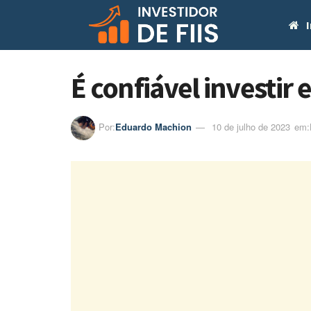
I
É confiável investir
Por:
Eduardo Machion
10 de julho de 2023
em:ㅤ