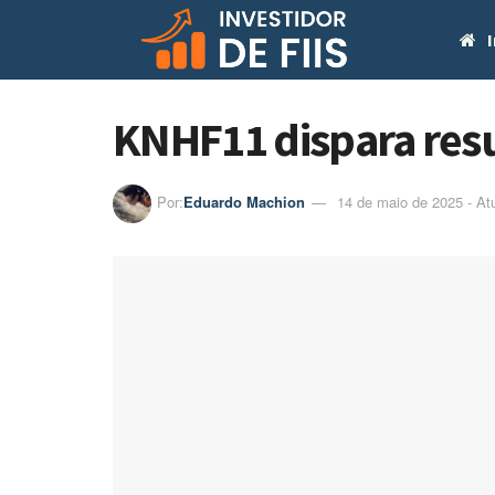
I
KNHF11 dispara resu
Por:
Eduardo Machion
14 de maio de 2025 - At