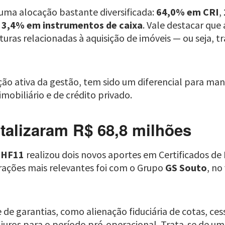
ma alocação bastante diversificada:
64,0% em CRI
,
e
3,4% em instrumentos de caixa
. Vale destacar que
ras relacionadas à aquisição de imóveis — ou seja, tr
uação ativa da gestão, tem sido um diferencial para m
mobiliário e de crédito privado.
talizaram R$ 68,8 milhões
HF11
realizou dois novos aportes em Certificados de 
rações mais relevantes foi com o Grupo
GS Souto
, no
de garantias, como alienação fiduciária de cotas, cess
juros para o período pré-operacional. Trata-se de um