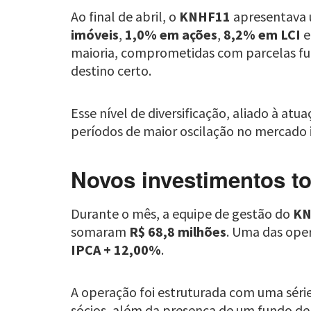
Ao final de abril, o
KNHF11
apresentava u
imóveis
,
1,0% em ações
,
8,2% em LCI
maioria, comprometidas com parcelas futu
destino certo.
Esse nível de diversificação, aliado à at
períodos de maior oscilação no mercado i
Novos investimentos to
Durante o mês, a equipe de gestão do
KN
somaram
R$ 68,8 milhões
. Uma das ope
IPCA + 12,00%
.
A operação foi estruturada com uma série 
sócios, além da presença de um fundo de 