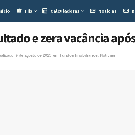
nício
Fiis
Calculadoras
Notícias
B
ltado e zera vacância após
ualizado: 9 de agosto de 2025
em:ㅤ
Fundos Imobiliários
,
Notícias