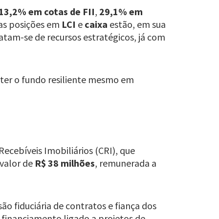
13,2% em cotas de FII
,
29,1% em
 as posições em
LCI
e
caixa
estão, em sua
atam-se de recursos estratégicos, já com
anter o fundo resiliente mesmo em
Recebíveis Imobiliários (CRI), que
 valor de
R$ 38 milhões
, remunerada a
ão fiduciária de contratos e fiança dos
 financiamento ligado a projetos de