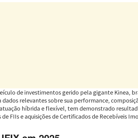
culo de investimentos gerido pela gigante Kinea, bra
m dados relevantes sobre sua performance, composiç
a atuação híbrida e flexível, tem demonstrado result
 FIIs e aquisições de Certificados de Recebíveis Imob
 IFIX em 2025