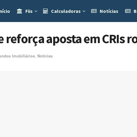
nício
Fiis
Calculadoras
Notícias
B
e reforça aposta em CRIs r
undos Imobiliários
,
Notícias