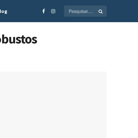
log
obustos