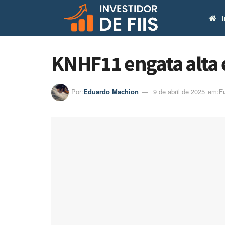
I
KNHF11 engata alta 
Por:
Eduardo Machion
9 de abril de 2025
em:ㅤ
F