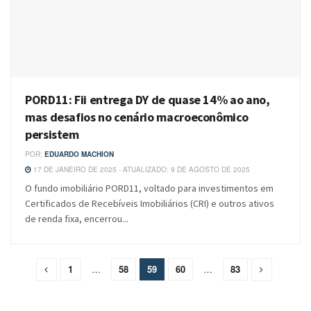
PORD11: Fii entrega DY de quase 14% ao ano,
mas desafios no cenário macroeconômico
persistem
POR:
EDUARDO MACHION
17 DE JANEIRO DE 2025 - ATUALIZADO: 9 DE AGOSTO DE 2025
O fundo imobiliário PORD11, voltado para investimentos em
Certificados de Recebíveis Imobiliários (CRI) e outros ativos
de renda fixa, encerrou...
1
…
58
59
60
…
83