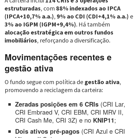
A carteira inclui
114 CRIs e 3 operações
estruturadas
, com
88% indexados ao IPCA
(IPCA+10,7% a.a.)
,
9% ao CDI (CDI+4,1% a.a.)
e
3% ao IGPM (IGPM+9,4%)
. Há também
alocação estratégica em outros fundos
imobiliários
, reforçando a diversificação.
Movimentações recentes e
gestão ativa
O fundo segue com política de
gestão ativa
,
promovendo a reciclagem da carteira:
Zeradas posições em 6 CRIs
(CRI Lar,
CRI Embraed V, CRI EBM, CRI MRV II,
CRI Cash Me, CRI 3Z) e no
KNIP11
;
Dois ativos pré-pagos
(CRI Azul e CRI