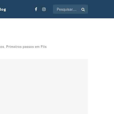
log
tos
,
Primeiros passos em Fiis