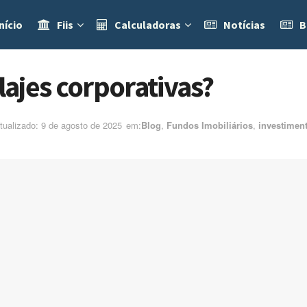
nício
Fiis
Calculadoras
Notícias
B
lajes corporativas?
tualizado: 9 de agosto de 2025
em:ㅤ
Blog
,
Fundos Imobiliários
,
investimen