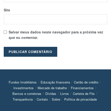
Site
Salvar meus dados neste navegador para a próxima vez
que eu comentar.
Fundos Imobiliários
Educação financeira
Cartão de crédito
Investimentos
Mercado de trabalho
Financiamentos
Bancos e corretoras
Dívidas
Livros
Carteira de Fiis
Transparência
Contato
Sobre
Política de privacidade