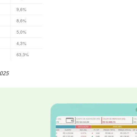
9,6%
8,6%
5,0%
4,3%
63,3%
2025