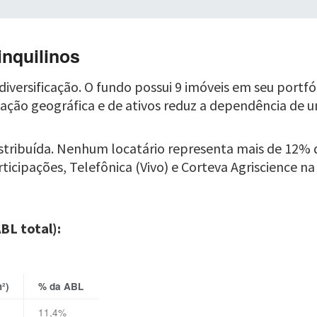
inquilinos
iversificação. O fundo possui 9 imóveis em seu portfó
ficação geográfica e de ativos reduz a dependência de
istribuída. Nenhum locatário representa mais de 12% 
cipações, Telefônica (Vivo) e Corteva Agriscience na li
BL total):
²)
% da ABL
11,4%