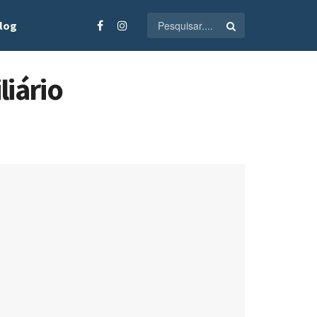
log
iário