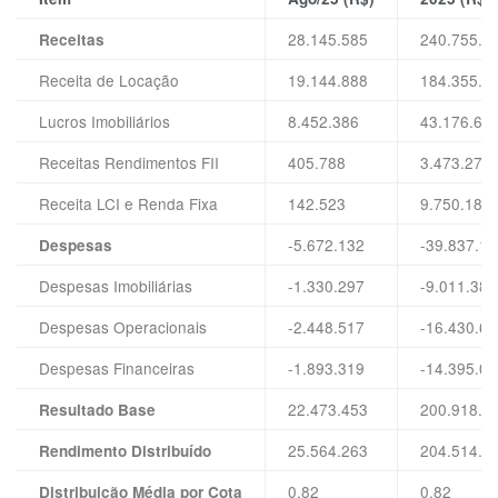
28.145.585
240.755.9
Receitas
Receita de Locação
19.144.888
184.355.9
Lucros Imobiliários
8.452.386
43.176.60
Receitas Rendimentos FII
405.788
3.473.272
Receita LCI e Renda Fixa
142.523
9.750.180
-5.672.132
-39.837.11
Despesas
Despesas Imobiliárias
-1.330.297
-9.011.380
Despesas Operacionais
-2.448.517
-16.430.65
Despesas Financeiras
-1.893.319
-14.395.07
22.473.453
200.918.8
Resultado Base
25.564.263
204.514.1
Rendimento Distribuído
0,82
0,82
Distribuição Média por Cota