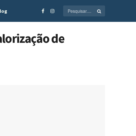
log
lorização de