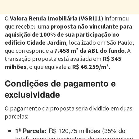
O
Valora Renda Imobiliária (VGRI11)
informou
que recebeu uma
proposta não vinculante para
aquisição de 100% de sua participação no
edifício Cidade Jardim
, localizado em São Paulo,
que corresponde a
7.458 m² da ABL do fundo
. A
transação proposta está avaliada em
R$ 345
milhões
, o que equivale a
R$ 46.259/m²
.
Condições de pagamento e
exclusividade
O pagamento da proposta seria dividido em duas
parcelas:
1ª Parcela:
R$ 120,75 milhões (35% do
total), paga na assinatura do compromisso