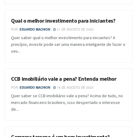
Qual o melhor investimento para iniciantes?
BLOG
POR:
EDUARDO MACHION
21 DE AGOSTO DE 2023
Quer saber qual o melhor investimento para iniciantes? A
princípio, investir pode ser uma maneira inteligente de fazer o
seu...
CCB imobiliário vale a pena? Entenda melhor
BLOG
POR:
EDUARDO MACHION
18 DE AGOSTO DE 2023
Quer saber se CCB imobiliário vale a pena? Acima de tudo, no
mercado financeiro brasileiro, isso despertado o interesse
de...
Comprar terreno é um bom investimento?
BLOG