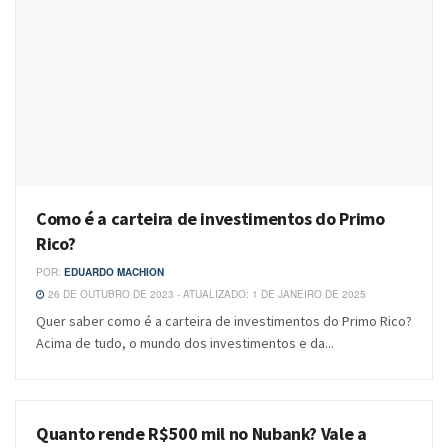
Como é a carteira de investimentos do Primo
Rico?
POR:
EDUARDO MACHION
26 DE OUTUBRO DE 2023 - ATUALIZADO: 1 DE JANEIRO DE 2025
Quer saber como é a carteira de investimentos do Primo Rico?
Acima de tudo, o mundo dos investimentos e da...
Quanto rende R$500 mil no Nubank? Vale a
BLOG