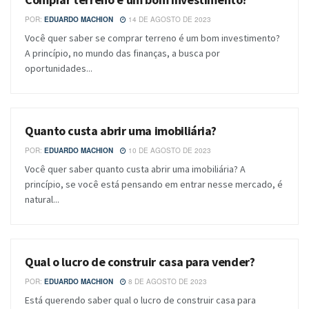
POR:
EDUARDO MACHION
14 DE AGOSTO DE 2023
Você quer saber se comprar terreno é um bom investimento?
A princípio, no mundo das finanças, a busca por
oportunidades...
Quanto custa abrir uma imobiliária?
BLOG
POR:
EDUARDO MACHION
10 DE AGOSTO DE 2023
Você quer saber quanto custa abrir uma imobiliária? A
princípio, se você está pensando em entrar nesse mercado, é
natural...
Qual o lucro de construir casa para vender?
BLOG
POR:
EDUARDO MACHION
8 DE AGOSTO DE 2023
Está querendo saber qual o lucro de construir casa para