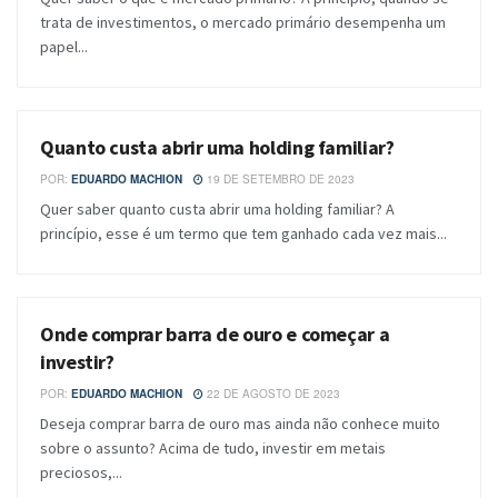
trata de investimentos, o mercado primário desempenha um
papel...
Quanto custa abrir uma holding familiar?
BLOG
POR:
EDUARDO MACHION
19 DE SETEMBRO DE 2023
Quer saber quanto custa abrir uma holding familiar? A
princípio, esse é um termo que tem ganhado cada vez mais...
Onde comprar barra de ouro e começar a
BLOG
investir?
POR:
EDUARDO MACHION
22 DE AGOSTO DE 2023
Deseja comprar barra de ouro mas ainda não conhece muito
sobre o assunto? Acima de tudo, investir em metais
preciosos,...