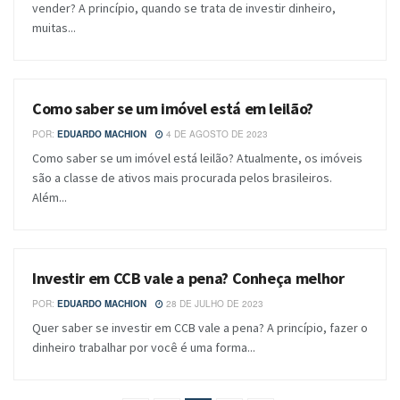
vender? A princípio, quando se trata de investir dinheiro,
muitas...
Como saber se um imóvel está em leilão?
BLOG
POR:
EDUARDO MACHION
4 DE AGOSTO DE 2023
Como saber se um imóvel está leilão? Atualmente, os imóveis
são a classe de ativos mais procurada pelos brasileiros.
Além...
Investir em CCB vale a pena? Conheça melhor
BLOG
POR:
EDUARDO MACHION
28 DE JULHO DE 2023
Quer saber se investir em CCB vale a pena? A princípio, fazer o
dinheiro trabalhar por você é uma forma...