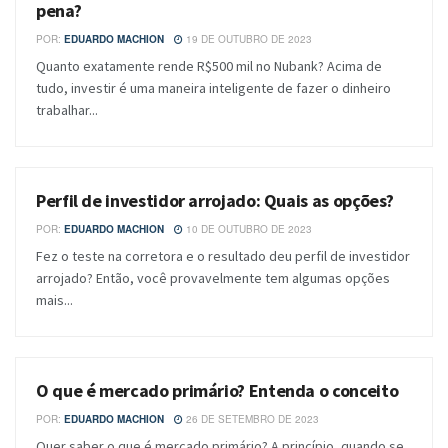
pena?
POR:
EDUARDO MACHION
19 DE OUTUBRO DE 2023
Quanto exatamente rende R$500 mil no Nubank? Acima de
tudo, investir é uma maneira inteligente de fazer o dinheiro
trabalhar...
Perfil de investidor arrojado: Quais as opções?
BLOG
POR:
EDUARDO MACHION
10 DE OUTUBRO DE 2023
Fez o teste na corretora e o resultado deu perfil de investidor
arrojado? Então, você provavelmente tem algumas opções
mais...
O que é mercado primário? Entenda o conceito
BLOG
POR:
EDUARDO MACHION
26 DE SETEMBRO DE 2023
Quer saber o que é mercado primário? A princípio, quando se