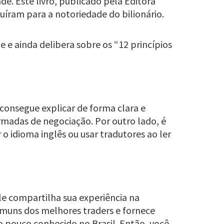
e. Este livro, publicado pela Editora
buíram para a notoriedade do bilionário.
e e ainda delibera sobre os “12 princípios
 consegue explicar de forma clara e
ormadas de negociação. Por outro lado, é
 idioma inglês ou usar tradutores ao ler
le compartilha sua experiência na
omuns dos melhores traders e fornece
lo pouco conhecido no Brasil. Então, você