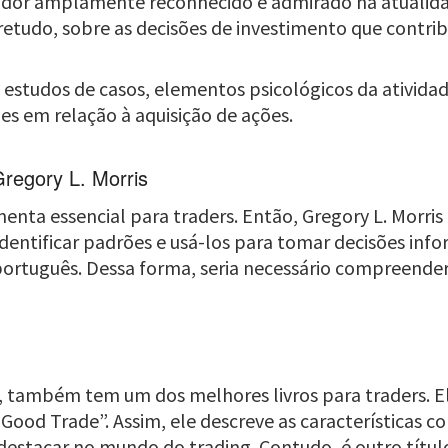
idor amplamente reconhecido e admirado na atualidad
bretudo, sobre as decisões de investimento que contri
 estudos de casos, elementos psicológicos da atividad
s em relação à aquisição de ações.
Gregory L. Morris
enta essencial para traders. Então, Gregory L. Morris
identificar padrões e usá-los para tomar decisões inf
rtuguês. Dessa forma, seria necessário compreender o
l, também tem um dos melhores livros para traders. E
ood Trade”. Assim, ele descreve as características c
e destacar no mundo do trading. Contudo, é outro títu