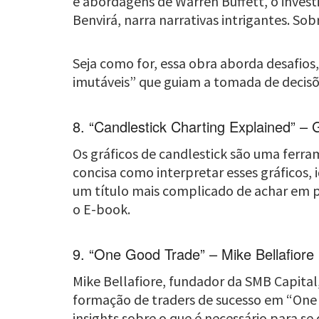
e abordagens de Warren Buffett, o invest
Benvirá, narra narrativas intrigantes. So
Seja como for, essa obra aborda desafios,
imutáveis” que guiam a tomada de decisõe
8. “Candlestick Charting Explained” – 
Os gráficos de candlestick são uma ferram
concisa como interpretar esses gráficos, 
um título mais complicado de achar em po
o E-book.
9. “One Good Trade” – Mike Bellafiore
Mike Bellafiore, fundador da SMB Capita
formação de traders de sucesso em “One G
insights sobre o que é necessário para s