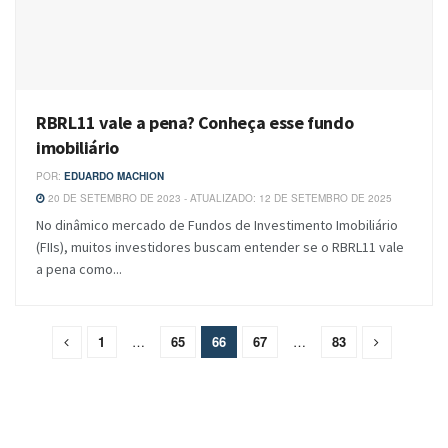
RBRL11 vale a pena? Conheça esse fundo
imobiliário
POR:
EDUARDO MACHION
20 DE SETEMBRO DE 2023 - ATUALIZADO: 12 DE SETEMBRO DE 2025
No dinâmico mercado de Fundos de Investimento Imobiliário
(FIIs), muitos investidores buscam entender se o RBRL11 vale
a pena como...
1
…
65
66
67
…
83