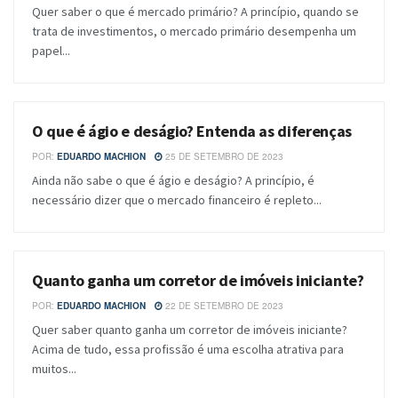
Quer saber o que é mercado primário? A princípio, quando se
trata de investimentos, o mercado primário desempenha um
papel...
O que é ágio e deságio? Entenda as diferenças
BLOG
POR:
EDUARDO MACHION
25 DE SETEMBRO DE 2023
Ainda não sabe o que é ágio e deságio? A princípio, é
necessário dizer que o mercado financeiro é repleto...
Quanto ganha um corretor de imóveis iniciante?
BLOG
POR:
EDUARDO MACHION
22 DE SETEMBRO DE 2023
Quer saber quanto ganha um corretor de imóveis iniciante?
Acima de tudo, essa profissão é uma escolha atrativa para
muitos...