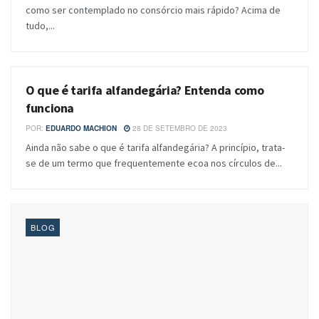
como ser contemplado no consórcio mais rápido? Acima de
tudo,...
O que é tarifa alfandegária? Entenda como
BLOG
funciona
POR:
EDUARDO MACHION
28 DE SETEMBRO DE 2023
Ainda não sabe o que é tarifa alfandegária? A princípio, trata-
se de um termo que frequentemente ecoa nos círculos de...
BLOG