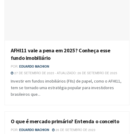
AFHI11 vale a pena em 2025? Conheça esse
fundo imobiliário
POR:
EDUARDO MACHION
27 DE SETEMBRO DE 2023 - ATUALIZADO: 26 DE SETEMBRO DE 2025
Investir em fundos imobiliários (FIIs) de papel, como o AFHI11,
tem se tornado uma estratégia popular para investidores
brasileiros que...
O que é mercado primário? Entenda o conceito
BLOG
POR:
EDUARDO MACHION
26 DE SETEMBRO DE 2023