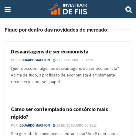
Fique por dentro das novidades do mercado:
Desvantagens de ser economista
BANCOS E CORRETORAS
POR:
EDUARDO MACHION
2 DE OUTUBRO DE 2023
Quer descobrir algumas desvantagens de ser economista?
Acima de tudo, a profissão de economista é amplamente
reconhecida por seu papel...
Como ser contemplado no consórcio mais
BLOG
rápido?
POR:
EDUARDO MACHION
29 DE SETEMBRO DE 2023
Seu gerente te convenceu a entrar nisso? Você quer saber