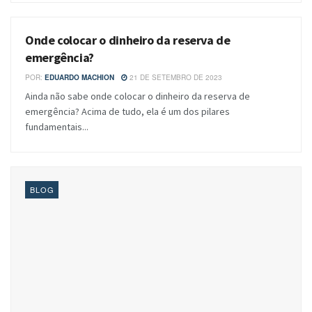
Onde colocar o dinheiro da reserva de
BLOG
emergência?
POR:
EDUARDO MACHION
21 DE SETEMBRO DE 2023
Ainda não sabe onde colocar o dinheiro da reserva de
emergência? Acima de tudo, ela é um dos pilares
fundamentais...
BLOG