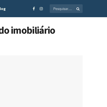
log
do imobiliário