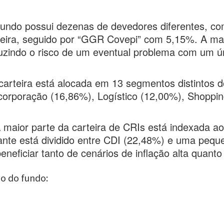
undo possui dezenas de devedores diferentes, com
eira, seguido por “GGR Covepi” com 5,15%. A ma
uzindo o risco de um eventual problema com um ú
arteira está alocada em 13 segmentos distintos do
ncorporação (16,86%), Logístico (12,00%), Shoppi
 maior parte da carteira de CRIs está indexada a
stante está dividido entre CDI (22,48%) e uma peq
neficiar tanto de cenários de inflação alta quanto
o do fundo: