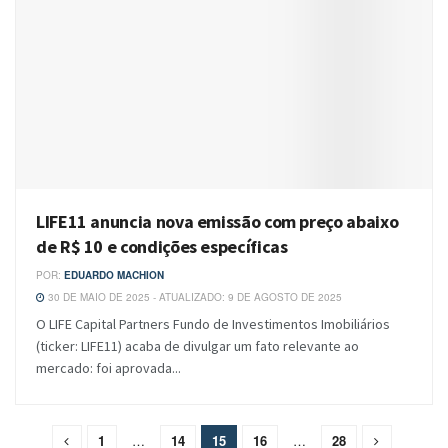
LIFE11 anuncia nova emissão com preço abaixo
de R$ 10 e condições específicas
POR:
EDUARDO MACHION
30 DE MAIO DE 2025 - ATUALIZADO: 9 DE AGOSTO DE 2025
O LIFE Capital Partners Fundo de Investimentos Imobiliários
(ticker: LIFE11) acaba de divulgar um fato relevante ao
mercado: foi aprovada...
1
…
14
15
16
…
28